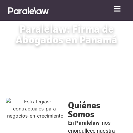
Paralelaw: Firma de
Abogados en Panamá
Quiénes
Somos
En
Paralelaw
, nos
enorgullece nuestra