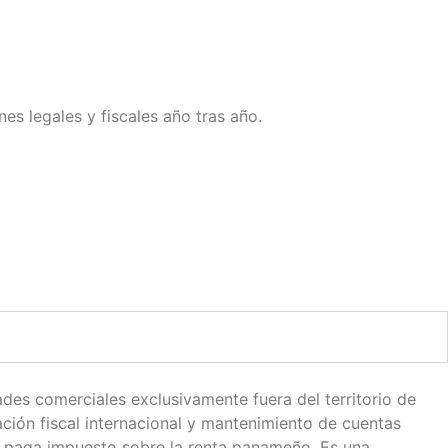
s legales y fiscales año tras año.
es comerciales exclusivamente fuera del territorio de
ación fiscal internacional y mantenimiento de cuentas
 no paga impuesto sobre la renta panameño. Es una