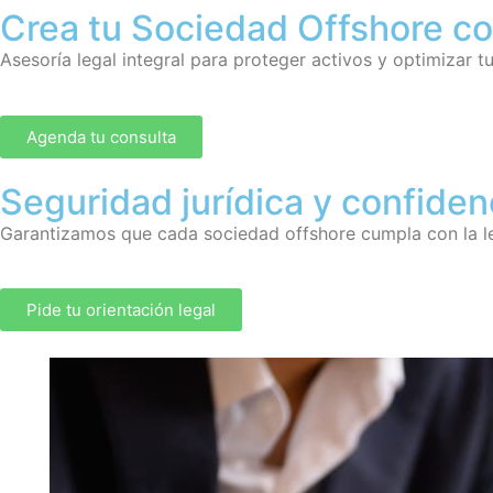
Crea tu Sociedad Offshore c
Asesoría legal integral para proteger activos y optimizar t
Agenda tu consulta
Seguridad jurídica y confiden
Garantizamos que cada sociedad offshore cumpla con la legi
Pide tu orientación legal