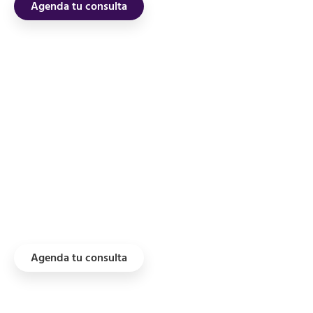
Agenda tu consulta
Asesoría Fiscal de
Confianza en Panamá
Planificación y defensa tributaria para asegurar
la salud financiera de tu negocio.
Agenda tu consulta