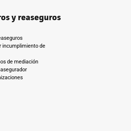
ros y reaseguros
reaseguros
r incumplimiento de
sos de mediación
 asegurador
nizaciones