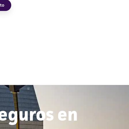
sto
seguros en