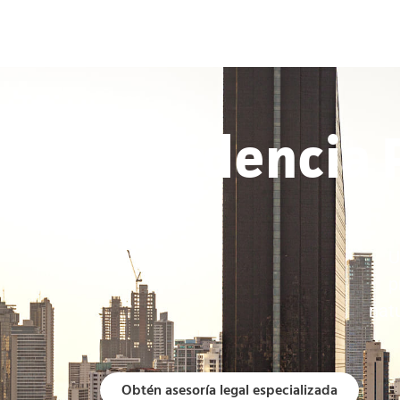
Residencia 
U
p
natu
Obtén asesoría legal especializada