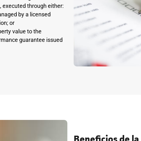
executed through either:
anaged by a licensed
on; or
perty value to the
ormance guarantee issued
Beneficios de l