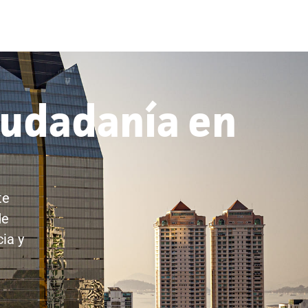
iudadanía en
te
de
cia y