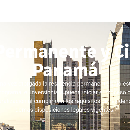
Permanente y C
Panamá
na vez otorgada la residencia permanente bajo es
rograma, el inversionista puede iniciar el proceso 
ralización al cumplir con los requisitos de residen
demás disposiciones legales vigentes.