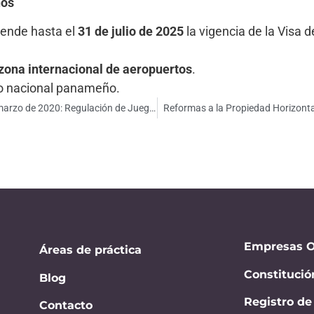
nos
iende hasta el
31 de julio de 2025
la vigencia de la Visa 
zona internacional de aeropuertos
.
rio nacional panameño.
Resumen General de la Resolución No. 11 del 6 de marzo de 2020: Regulación de Juegos de Suerte y Azar a través de Internet en Panamá
Reformas a la Propiedad Horizonta
Empresas O
Áreas de práctica
Constitució
Blog
Registro d
Contacto