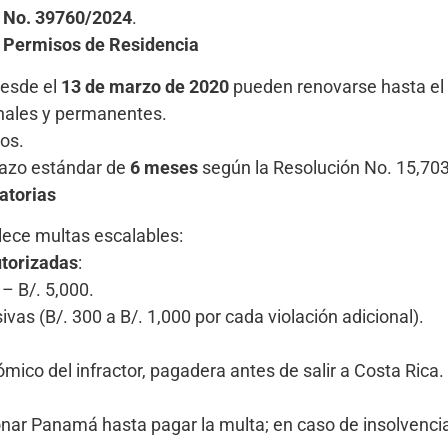
 No. 39760/2024
.
e Permisos de Residencia
desde el
13 de marzo de 2020
pueden renovarse hasta el
onales y permanentes.
os.
plazo estándar de
6 meses
según la Resolución No. 15,70
atorias
ece multas escalables:
utorizadas
:
 – B/. 5,000.
vas (B/. 300 a B/. 1,000 por cada violación adicional).
mico del infractor, pagadera antes de salir a Costa Rica.
onar Panamá hasta pagar la multa; en caso de insolvencia