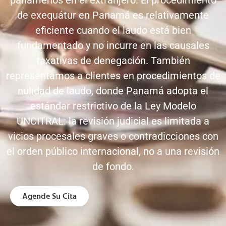
de exequátur en Panamá es relativamente
eficiente cuando el laudo está bien
fundamentado y no incurre en las causales
taxativas de denegación. También
representamos a clientes en procedimientos de
nulidad de laudo, donde Panamá adopta el
estándar restrictivo de la Ley Modelo
UNCITRAL: la revisión judicial es limitada a
vicios procesales graves o contradicciones con
el orden público internacional, no a una revisión
de fondo.
Agende Su Cita