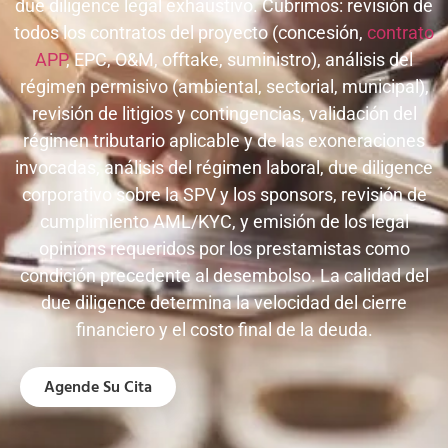
due diligence legal exhaustivo. Cubrimos: revisión de
todos los contratos del proyecto (concesión,
contrato
APP
, EPC, O&M, offtake, suministro), análisis del
régimen permisivo (ambiental, sectorial, municipal),
revisión de litigios y contingencias, validación del
régimen tributario aplicable y de las exoneraciones
invocadas, análisis del régimen laboral, due diligence
corporativo sobre la SPV y los sponsors, revisión de
cumplimiento AML/KYC, y emisión de los legal
opinions requeridos por los prestamistas como
condición precedente al desembolso. La calidad del
due diligence determina la velocidad del cierre
financiero y el costo final de la deuda.
Agende Su Cita